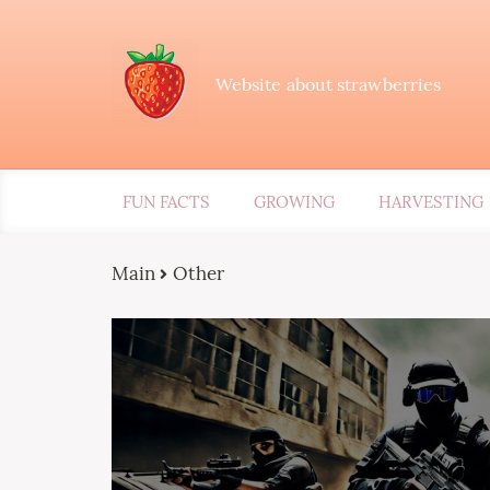
Website about strawberries
FUN FACTS
GROWING
HARVESTING
Main
Other