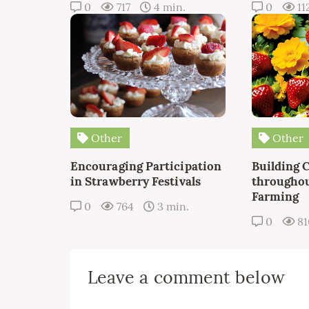
0
717
4 min.
0
11
Other
Other
Encouraging Participation
Building 
in Strawberry Festivals
throughou
Farming
0
764
3 min.
0
8
Leave a comment below