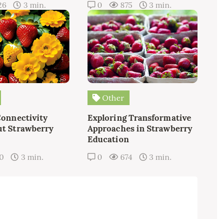
26
3 min.
0
875
3 min.
Other
Connectivity
Exploring Transformative
t Strawberry
Approaches in Strawberry
Education
10
3 min.
0
674
3 min.