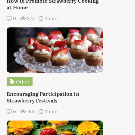
How to Promote Strawberry Cooking
at Home
0
875
3 min.
Other
Encouraging Participation in
Strawberry Festivals
0
764
3 min.