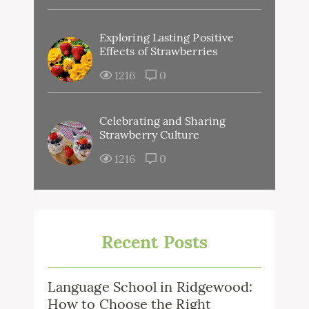
Exploring Lasting Positive
Effects of Strawberries
1216
0
Celebrating and Sharing
Strawberry Culture
1216
0
Recent Posts
Language School in Ridgewood:
How to Choose the Right