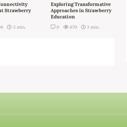
Connectivity
Exploring Transformative
t Strawberry
Approaches in Strawberry
Education
06
3 min.
0
670
3 min.