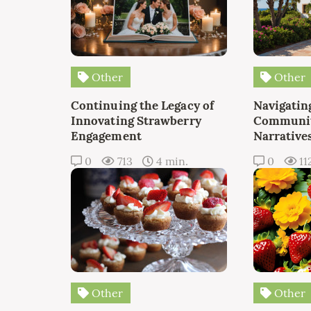
Other
Other
Continuing the Legacy of
Navigating
Innovating Strawberry
Communit
Engagement
Narrative
0
713
4 min.
0
11
Other
Other