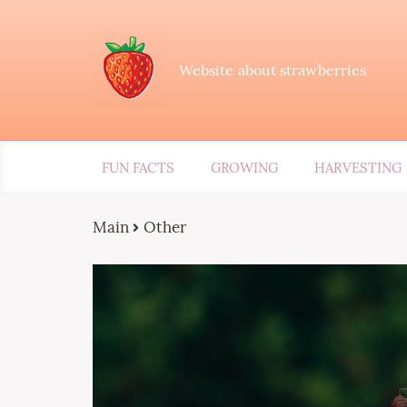
Website about strawberries
FUN FACTS
GROWING
HARVESTING
Main
Other