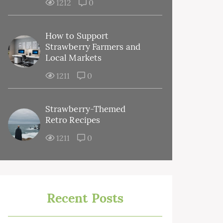
1212
0
How to Support
Strawberry Farmers and
Local Markets
1211
0
Strawberry-Themed
Retro Recipes
1211
0
Recent Posts