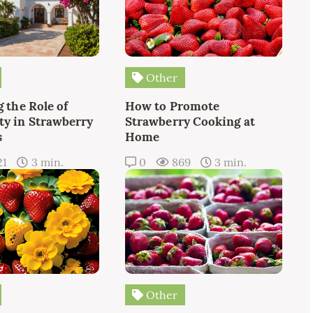
Other
 the Role of
How to Promote
y in Strawberry
Strawberry Cooking at
s
Home
21
3 min.
0
869
3 min.
Other