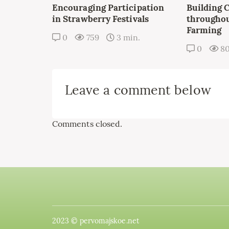
Encouraging Participation
Building 
in Strawberry Festivals
throughou
Farming
0
759
3 min.
0
8
Leave a comment below
Comments closed.
2023 © pervomajskoe.net